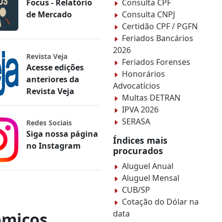
Focus - Relatório
Consulta CPF
de Mercado
Consulta CNPJ
Certidão CPF / PGFN
Feriados Bancários
2026
Revista Veja
Feriados Forenses
Acesse edições
Honorários
anteriores da
Advocatícios
Revista Veja
Multas DETRAN
IPVA 2026
SERASA
Redes Sociais
Siga nossa página
Índices mais
no Instagram
procurados
Aluguel Anual
Aluguel Mensal
CUB/SP
Cotação do Dólar na
data
ômicos