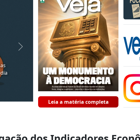
Next
ias
 dia
Leia a matéria completa
lgação dos Indicadores Econ