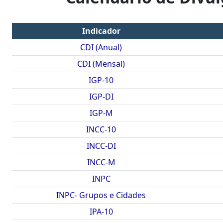
Indicador
CDI (Anual)
CDI (Mensal)
IGP-10
IGP-DI
IGP-M
INCC-10
INCC-DI
INCC-M
INPC
INPC- Grupos e Cidades
IPA-10