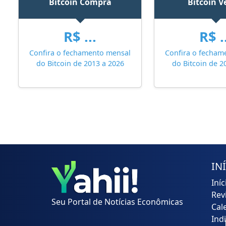
Bitcoin Compra
Bitcoin 
R$ ...
R$ .
Confira o fechamento mensal
Confira o fecham
do Bitcoin de 2013 a 2026
do Bitcoin de 2
IN
Iníc
Rev
Seu Portal de Notícias Econômicas
Cal
Ind