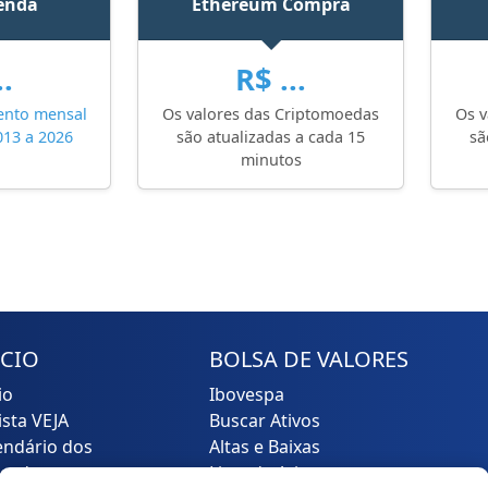
Venda
Ethereum Compra
..
R$ ...
ento mensal
Os valores das Criptomoedas
Os v
013 a 2026
são atualizadas a cada 15
sã
minutos
ÍCIO
BOLSA DE VALORES
io
Ibovespa
ista VEJA
Buscar Ativos
endário dos
Altas e Baixas
icadores
Lista de Ativos