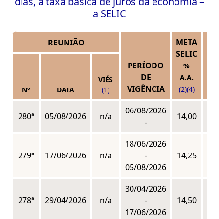
dias, a taxa básica de juros da economia –
a SELIC
META
REUNIÃO
SELIC
TB
PERÍODO
%
DE
A.A.
A.
VIÉS
VIGÊNCIA
(2)
(4)
(3)
Nº
DATA
(1)
06/08/2026
280ª
05/08/2026
n/a
14,00
n
-
18/06/2026
279ª
17/06/2026
n/a
-
14,25
n
05/08/2026
30/04/2026
278ª
29/04/2026
n/a
-
14,50
n
17/06/2026