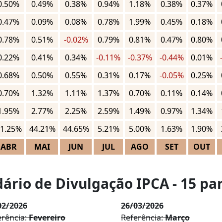
0.50%
0.49%
0.38%
0.94%
1.18%
0.38%
0.37%
0.47%
0.09%
0.08%
0.78%
1.99%
0.45%
0.18%
0.78%
0.51%
-0.02%
0.79%
0.81%
0.47%
0.80%
0.22%
0.41%
0.34%
-0.11%
-0.37%
-0.44%
0.01%
0.68%
0.50%
0.55%
0.31%
0.17%
-0.05%
0.25%
0.70%
1.32%
1.11%
1.37%
0.70%
0.11%
0.14%
1.95%
2.77%
2.25%
2.59%
1.49%
0.97%
1.34%
1.25%
44.21%
44.65%
5.21%
5.00%
1.63%
1.90%
ABR
MAI
JUN
JUL
AGO
SET
OUT
ário de Divulgação IPCA - 15 pa
02/2026
26/03/2026
erência:
Fevereiro
Referência:
Março