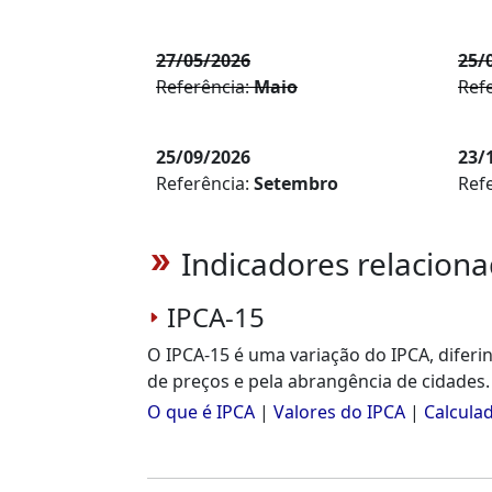
27/05/2026
25/
Referência:
Maio
Ref
25/09/2026
23/
Referência:
Setembro
Ref
Indicadores relacion
double_arrow
IPCA-15
O IPCA-15 é uma variação do IPCA, diferi
de preços e pela abrangência de cidades.
O que é IPCA
|
Valores do IPCA
|
Calcula