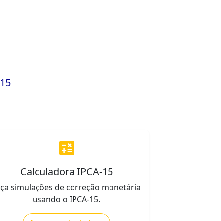
 15
calculate
Calculadora IPCA-15
aça simulações de correção monetária
usando o IPCA-15.