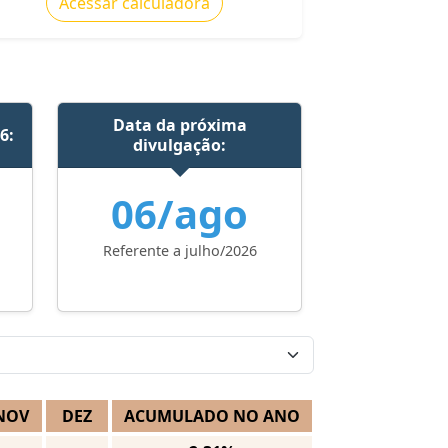
Acessar calculadora
Data da próxima
6:
divulgação:
06/ago
Referente a julho/2026
NOV
DEZ
ACUMULADO NO ANO