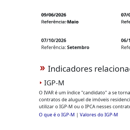
09/06/2026
07/
Referência:
Maio
Ref
07/10/2026
06/
Referência:
Setembro
Ref
Indicadores relaciona
double_arrow
IGP-M
O IVAR é um índice "candidato" a se torna
contratos de aluguel de imóveis residenc
utilizar o IGP-M ou o IPCA nesses contrat
O que é o IGP-M
|
Valores do IGP-M