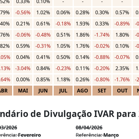
.52%
0.33%
0.10%
-
-
-
-
.79%
-0.56%
1.02%
0.06%
0.28%
0.30%
0.57%
0
.40%
0.21%
0.61%
-0.18%
1.93%
0.33%
-0.89%
-
.76%
-0.06%
-0.48%
0.51%
1.86%
-1.74%
1.80%
-
.82%
0.59%
-0.31%
1.05%
1.76%
-0.02%
0.10%
-
1.05%
0.04%
0.41%
0.50%
0.14%
-0.88%
-0.07%
0
1.13%
-3.04%
0.84%
-0.23%
0.11%
-0.20%
2.35%
1
0.64%
0.00%
0.85%
1.18%
0.26%
-0.80%
-1.76%
-
ABR
MAI
JUN
JUL
AGO
SET
OUT
ndário de Divulgação IVAR para
03/2026
08/04/2026
erência:
Fevereiro
Referência:
Março