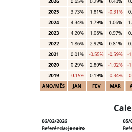
2026
0.65%
0.29%
0.40%
0
2025
3.73%
1.81%
-0.31%
0
2024
4.34%
1.79%
1.06%
1
2023
4.20%
1.06%
0.97%
0
2022
1.86%
2.92%
0.81%
0
2021
0.01%
-0.55%
-0.59%
-
2020
0.29%
2.80%
-1.02%
-
2019
-0.15%
0.19%
-0.34%
-
ANO/MÊS
JAN
FEV
MAR
Cale
06/02/2026
05/
Referência:
Janeiro
Ref