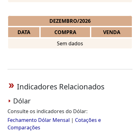
DEZEMBRO/2026
DATA
COMPRA
VENDA
Sem dados
Indicadores Relacionados
double_arrow
Dólar
Consulte os indicadores do Dólar:
Fechamento Dólar Mensal
|
Cotações e
Comparações