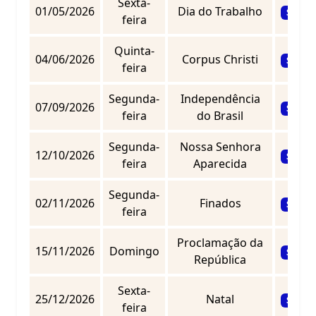
Sexta-
01/05/2026
Dia do Trabalho
Sem ex
feira
Quinta-
04/06/2026
Corpus Christi
Sem ex
feira
Segunda-
Independência
07/09/2026
Sem ex
feira
do Brasil
Segunda-
Nossa Senhora
12/10/2026
Sem ex
feira
Aparecida
Segunda-
02/11/2026
Finados
Sem ex
feira
Proclamação da
15/11/2026
Domingo
Sem ex
República
Sexta-
25/12/2026
Natal
Sem ex
feira