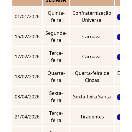
SEMANA
Quinta-
Confraternização
01/01/2026
Sem ex
feira
Universal
Segunda-
16/02/2026
Carnaval
Sem ex
feira
Terça-
17/02/2026
Carnaval
Sem ex
feira
Quarta-
Quarta-feira de
Expedi
18/02/2026
feira
Cinzas
pa
Sexta-
03/04/2026
Sexta-feira Santa
Sem ex
feira
Terça-
21/04/2026
Tiradentes
Sem ex
feira