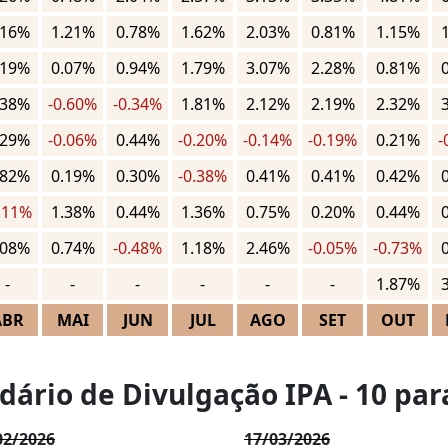
.16%
1.21%
0.78%
1.62%
2.03%
0.81%
1.15%
.19%
0.07%
0.94%
1.79%
3.07%
2.28%
0.81%
.38%
-0.60%
-0.34%
1.81%
2.12%
2.19%
2.32%
.29%
-0.06%
0.44%
-0.20%
-0.14%
-0.19%
0.21%
-
.82%
0.19%
0.30%
-0.38%
0.41%
0.41%
0.42%
.11%
1.38%
0.44%
1.36%
0.75%
0.20%
0.44%
.08%
0.74%
-0.48%
1.18%
2.46%
-0.05%
-0.73%
-
-
-
-
-
-
1.87%
ABR
MAI
JUN
JUL
AGO
SET
OUT
dário de Divulgação IPA - 10 par
02/2026
17/03/2026