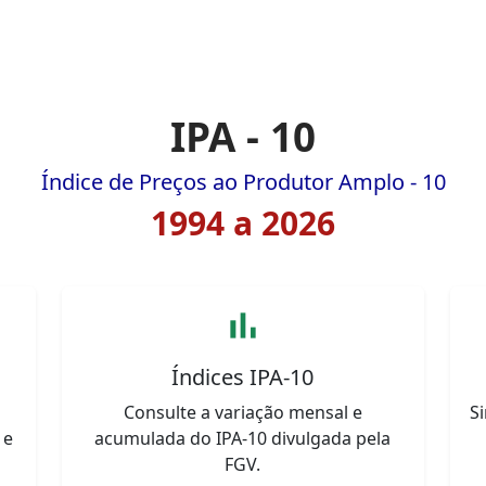
IPA - 10
Índice de Preços ao Produtor Amplo - 10
1994 a 2026
bar_chart
Índices IPA-10
Consulte a variação mensal e
S
 e
acumulada do IPA-10 divulgada pela
FGV.