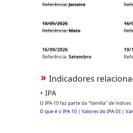
Referência:
Janeiro
Ref
18/05/2026
16/
Referência:
Maio
Ref
16/09/2026
19/
Referência:
Setembro
Ref
Indicadores relaciona
double_arrow
IPA
O IPA-10 faz parte da "família" de índices 
O que é o IPA-10
|
Valores do IPA-DI
|
Val