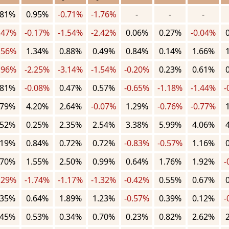
.81%
0.95%
-0.71%
-1.76%
-
-
-
.47%
-0.17%
-1.54%
-2.42%
0.06%
0.27%
-0.04%
.56%
1.34%
0.88%
0.49%
0.84%
0.14%
1.66%
.96%
-2.25%
-3.14%
-1.54%
-0.20%
0.23%
0.61%
.81%
-0.08%
0.47%
0.57%
-0.65%
-1.18%
-1.44%
-
.79%
4.20%
2.64%
-0.07%
1.29%
-0.76%
-0.77%
.52%
0.25%
2.35%
2.54%
3.38%
5.99%
4.06%
.19%
0.84%
0.72%
0.72%
-0.83%
-0.57%
1.16%
.70%
1.55%
2.50%
0.99%
0.64%
1.76%
1.92%
-
.29%
-1.74%
-1.17%
-1.32%
-0.42%
0.55%
0.67%
.35%
0.64%
1.89%
1.23%
-0.57%
0.39%
0.12%
-
.45%
0.53%
0.34%
0.70%
0.23%
0.82%
2.62%