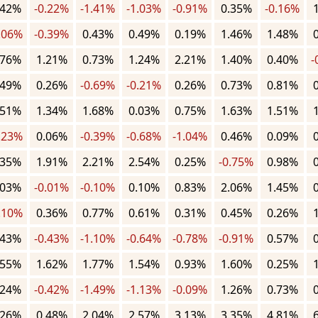
.42%
-0.22%
-1.41%
-1.03%
-0.91%
0.35%
-0.16%
.06%
-0.39%
0.43%
0.49%
0.19%
1.46%
1.48%
.76%
1.21%
0.73%
1.24%
2.21%
1.40%
0.40%
-
.49%
0.26%
-0.69%
-0.21%
0.26%
0.73%
0.81%
.51%
1.34%
1.68%
0.03%
0.75%
1.63%
1.51%
.23%
0.06%
-0.39%
-0.68%
-1.04%
0.46%
0.09%
.35%
1.91%
2.21%
2.54%
0.25%
-0.75%
0.98%
.03%
-0.01%
-0.10%
0.10%
0.83%
2.06%
1.45%
.10%
0.36%
0.77%
0.61%
0.31%
0.45%
0.26%
.43%
-0.43%
-1.10%
-0.64%
-0.78%
-0.91%
0.57%
.55%
1.62%
1.77%
1.54%
0.93%
1.60%
0.25%
.24%
-0.42%
-1.49%
-1.13%
-0.09%
1.26%
0.73%
.26%
0.48%
2.04%
2.57%
3.13%
3.35%
4.81%