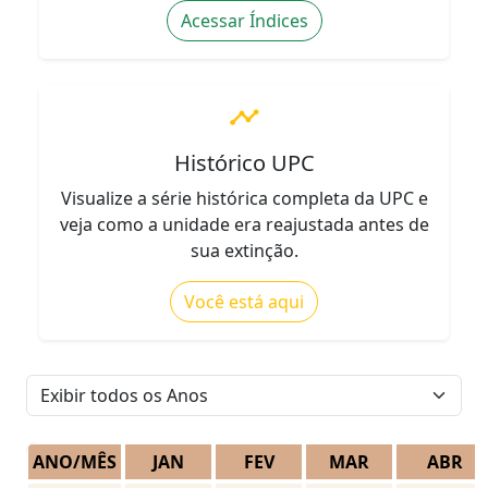
Acessar Índices
timeline
Histórico UPC
Visualize a série histórica completa da UPC e
veja como a unidade era reajustada antes de
sua extinção.
Você está aqui
ANO/MÊS
JAN
FEV
MAR
ABR