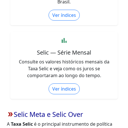
Brasil.
Ver índices
bar_chart
Selic — Série Mensal
Consulte os valores históricos mensais da
Taxa Selic e veja como os juros se
comportaram ao longo do tempo.
Ver índices
Selic Meta e Selic Over
double_arrow
A
Taxa Selic
é o principal instrumento de política