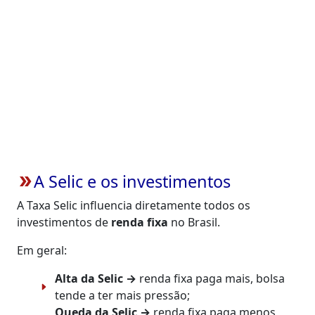
A Selic e os investimentos
double_arrow
A Taxa Selic influencia diretamente todos os
investimentos de
renda fixa
no Brasil.
Em geral:
Alta da Selic →
renda fixa paga mais, bolsa
tende a ter mais pressão;
Queda da Selic →
renda fixa paga menos,