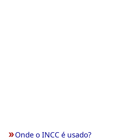
Onde o INCC é usado?
double_arrow