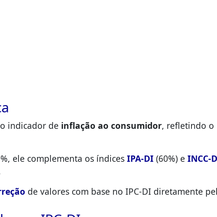
ca
mo indicador de
inflação ao consumidor
, refletindo 
%, ele complementa os índices
IPA-DI
(60%) e
INCC-D
.
rreção
de valores com base no IPC-DI diretamente pela