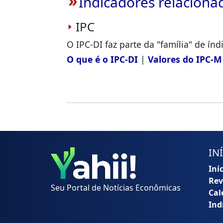
Indicadores relaciona
double_arrow
IPC
O IPC-DI faz parte da "família" de índ
O que é o IPC-DI
|
Valores do IPC-M
IN
Iní
Rev
Seu Portal de Notícias Econômicas
Cal
Ind