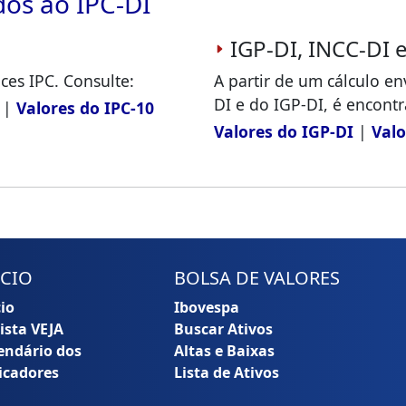
dos ao IPC-DI
IGP-DI, INCC-DI e
ices IPC. Consulte:
A partir de um cálculo en
DI e do IGP-DI, é encontr
|
Valores do IPC-10
Valores do IGP-DI
|
Valo
ÍCIO
BOLSA DE VALORES
cio
Ibovespa
ista VEJA
Buscar Ativos
endário dos
Altas e Baixas
icadores
Lista de Ativos