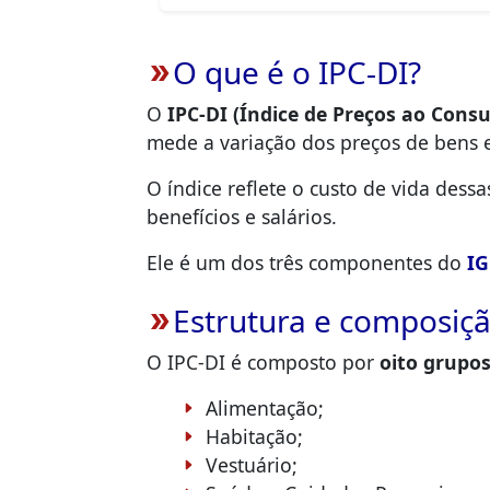
O que é o IPC-DI?
double_arrow
O
IPC-DI (Índice de Preços ao Consu
mede a variação dos preços de bens e
O índice reflete o custo de vida dess
benefícios e salários.
Ele é um dos três componentes do
IG
Estrutura e composiç
double_arrow
O IPC-DI é composto por
oito grupo
Alimentação;
Habitação;
Vestuário;