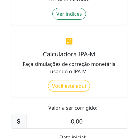
Ver índices
calculate
Calculadora IPA-M
Faça simulações de correção monetária
usando o IPA-M.
Você está aqui
Valor a ser corrigido:
attach_money
Data inicial: