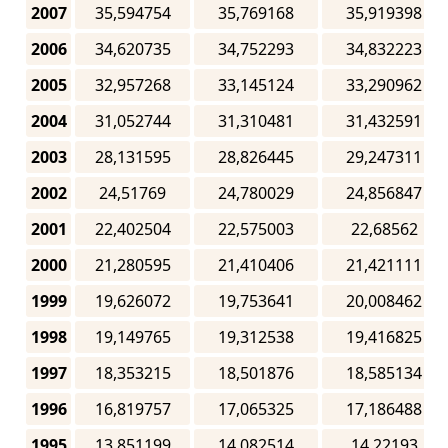
2007
35,594754
35,769168
35,919398
2006
34,620735
34,752293
34,832223
2005
32,957268
33,145124
33,290962
2004
31,052744
31,310481
31,432591
2003
28,131595
28,826445
29,247311
2002
24,51769
24,780029
24,856847
2001
22,402504
22,575003
22,68562
2000
21,280595
21,410406
21,421111
1999
19,626072
19,753641
20,008462
1998
19,149765
19,312538
19,416825
1997
18,353215
18,501876
18,585134
1996
16,819757
17,065325
17,186488
1995
13,851199
14,082514
14,22193