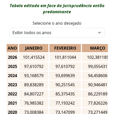
Tabela editada em face da Jurisprudência então
predominante
Selecione o ano desejado
ANO
JANEIRO
FEVEREIRO
MARÇO
2026
101,415524
101,811044
102,381185
2025
97,610792
97,610792
99,055431
2024
93,168579
93,699639
94,458606
2023
89,838289
90,251545
90,946481
2022
84,807227
85,375435
86,229189
2021
76,985382
77,193242
77,826226
2020
73,008384
73,147099
73,271449