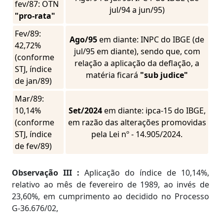
fev/87: OTN
jul/94 a jun/95)
"pro-rata"
Fev/89:
Ago/95
em diante: INPC do IBGE (de
42,72%
jul/95 em diante), sendo que, com
(conforme
relação a aplicação da deflação, a
STJ, índice
matéria ficará
"sub judice"
de jan/89)
Mar/89:
10,14%
Set/2024
em diante: ipca-15 do IBGE,
(conforme
em razão das alterações promovidas
STJ, índice
pela Lei nº - 14.905/2024.
de fev/89)
Observação III :
Aplicação do índice de 10,14%,
relativo ao mês de fevereiro de 1989, ao invés de
23,60%, em cumprimento ao decidido no Processo
G-36.676/02,