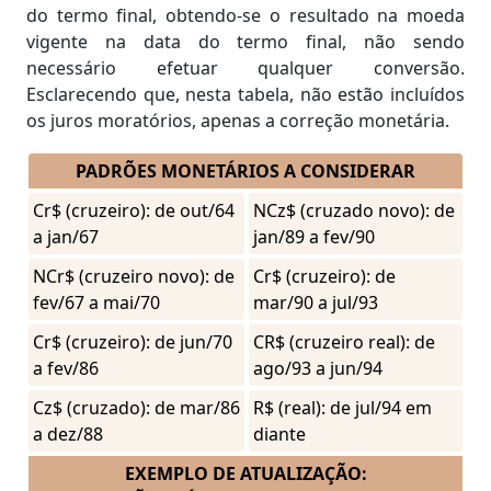
do termo final, obtendo-se o resultado na moeda
vigente na data do termo final, não sendo
necessário efetuar qualquer conversão.
Esclarecendo que, nesta tabela, não estão incluídos
os juros moratórios, apenas a correção monetária.
PADRÕES MONETÁRIOS A CONSIDERAR
Cr$ (cruzeiro): de out/64
NCz$ (cruzado novo): de
a jan/67
jan/89 a fev/90
NCr$ (cruzeiro novo): de
Cr$ (cruzeiro): de
fev/67 a mai/70
mar/90 a jul/93
Cr$ (cruzeiro): de jun/70
CR$ (cruzeiro real): de
a fev/86
ago/93 a jun/94
Cz$ (cruzado): de mar/86
R$ (real): de jul/94 em
a dez/88
diante
EXEMPLO DE ATUALIZAÇÃO: