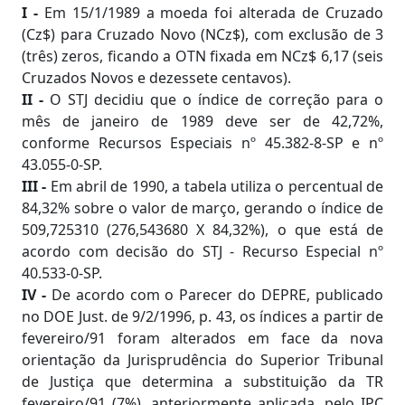
I -
Em 15/1/1989 a moeda foi alterada de Cruzado
(Cz$) para Cruzado Novo (NCz$), com exclusão de 3
(três) zeros, ficando a OTN fixada em NCz$ 6,17 (seis
Cruzados Novos e dezessete centavos).
II -
O STJ decidiu que o índice de correção para o
mês de janeiro de 1989 deve ser de 42,72%,
conforme Recursos Especiais nº 45.382-8-SP e nº
43.055-0-SP.
III -
Em abril de 1990, a tabela utiliza o percentual de
84,32% sobre o valor de março, gerando o índice de
509,725310 (276,543680 X 84,32%), o que está de
acordo com decisão do STJ - Recurso Especial nº
40.533-0-SP.
IV -
De acordo com o Parecer do DEPRE, publicado
no DOE Just. de 9/2/1996, p. 43, os índices a partir de
fevereiro/91 foram alterados em face da nova
orientação da Jurisprudência do Superior Tribunal
de Justiça que determina a substituição da TR
fevereiro/91 (7%), anteriormente aplicada, pelo IPC