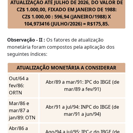
ATUALIZAÇÃO ATÉ JULHO DE 2026, DO VALOR DE
CZ$ 1.000,00, FIXADO EM JANEIRO DE 1988:
CZ$ 1.000,00 : 596,94 (JANEIRO/1988) X
104,973416 (JULHO/2026) = R$175,85.
Observação - II :
Os fatores de atualização
monetária foram compostos pela aplicação dos
seguintes índices:
ATUALIZAÇÃO MONETÁRIA A CONSIDERAR
Out/64 a
Abr/89 a mar/91: IPC do IBGE (de
fev/86:
mar/89 a fev/91)
ORTN
Mar/86 e
Abr/91 a jul/94: INPC do IBGE (de
mar/87 a
mar/91 a jun/94)
jan/89: OTN
Abr/86 a
Ago/94 a jul/95: IPC-r do IBGE (de