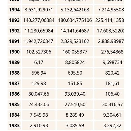
1994
3.631,929071
5.132,642163
7.214,955088
1993
140.277,06384
180.634,775106
225.414,135854
1992
11.230,65984
14.141,64687
17.603,522023
1991
1.942,726347
2.329,523162
2.838,989877
1990
102,527306
160,055377
276,54368
1989
6,17
8,805824
9,698734
1988
596,94
695,50
820,42
1987
129,98
151,85
181,61
1986
80.047,66
93.039,40
106,40
1985
24.432,06
27.510,50
30.316,57
1984
7.545,98
8.285,49
9.304,61
1983
2.910,93
3.085,59
3.292,32