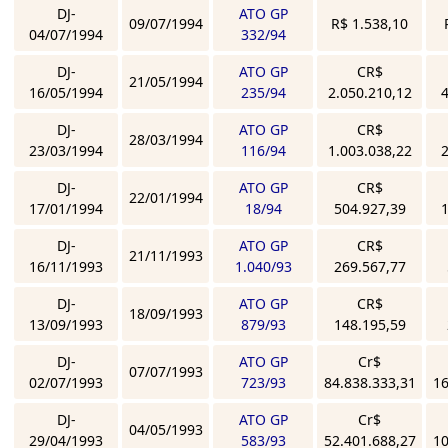
DJ-
ATO GP
09/07/1994
R$ 1.538,10
04/07/1994
332/94
DJ-
ATO GP
CR$
21/05/1994
16/05/1994
235/94
2.050.210,12
4
DJ-
ATO GP
CR$
28/03/1994
23/03/1994
116/94
1.003.038,22
2
DJ-
ATO GP
CR$
22/01/1994
17/01/1994
18/94
504.927,39
1
DJ-
ATO GP
CR$
21/11/1993
16/11/1993
1.040/93
269.567,77
DJ-
ATO GP
CR$
18/09/1993
13/09/1993
879/93
148.195,59
DJ-
ATO GP
Cr$
07/07/1993
02/07/1993
723/93
84.838.333,31
16
DJ-
ATO GP
Cr$
04/05/1993
29/04/1993
583/93
52.401.688,27
10