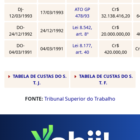
DJ-
ATO GP
Cr$
17/03/1993
12/03/1993
478/93
32.138.416,20
6
DO-
Lei 8.542,
Cr$
24/12/1992
24/12/1992
art. 8º
20.000.000,00
4
DO-
Lei 8.177,
Cr$
04/03/1991
Cr
04/03/1991
art. 40
420.000,00
TABELA DE CUSTAS DO S.
TABELA DE CUSTAS DO S.
T. J.
T. F.
FONTE:
Tribunal Superior do Trabalho