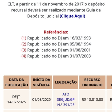
CLT, a partir de 11 de novembro de 2017 o depósito
recursal deverá ser realizado mediante Guia de
Depósito Judicial
(Clique Aqui)
Referências:
(1)
Republicado no DJ em 16/03/1993
(2)
Republicado no DJ em 05/08/1994
(3)
Republicado no DJ em 01/08/2001
(4)
Republicado no DJ em 31/07/2003
DATA DA
INÍCIO DA
RECURSO
LEGISLAÇÃO
PUBLICAÇÃO
VIGÊNCIA
ORDINÁRIO
ATO
DEJT-
01/08/2025
SEGJUD.GP
R$ 13.813,83
R
14/07/2025
N.º 391/25