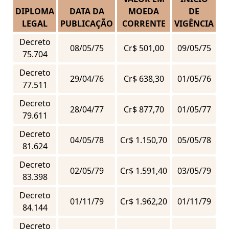
DIPLOMA
DATA DA
MOEDA
DE
LEGAL
PUBLICAÇÃO
CORRENTE
VIGÊNCIA
Decreto
08/05/75
Cr$ 501,00
09/05/75
75.704
Decreto
29/04/76
Cr$ 638,30
01/05/76
77.511
Decreto
28/04/77
Cr$ 877,70
01/05/77
79.611
Decreto
04/05/78
Cr$ 1.150,70
05/05/78
81.624
Decreto
02/05/79
Cr$ 1.591,40
03/05/79
83.398
Decreto
01/11/79
Cr$ 1.962,20
01/11/79
84.144
Decreto