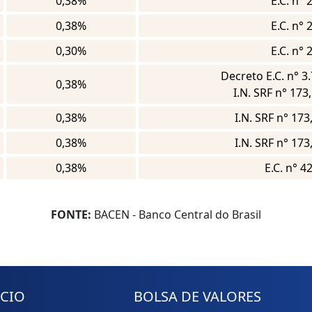
0,38%
E.C. n°
0,38%
E.C. n°
0,30%
E.C. n°
Decreto E.C. n° 3
0,38%
I.N. SRF n° 173
0,38%
I.N. SRF n° 173
0,38%
I.N. SRF n° 173
0,38%
E.C. n° 
FONTE:
BACEN - Banco Central do Brasil
ÍCIO
BOLSA DE VALORES