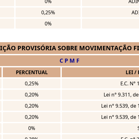
0%
ADIN
0,25%
AD
0%
IÇÃO PROVISÓRIA SOBRE MOVIMENTAÇÃO F
C P M F
PERCENTUAL
LEI /
0,25%
E.C. N°
0,20%
Lei n° 9.311, d
0,20%
Lei n° 9.539, d
0,20%
Lei n° 9.539, d
0%