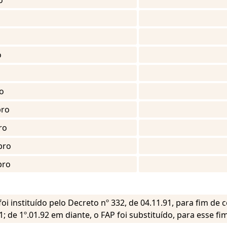
o
o
o
ro
ro
bro
bro
oi instituído pelo Decreto nº 332, de 04.11.91, para fim de
; de 1º.01.92 em diante, o FAP foi substituído, para esse fim