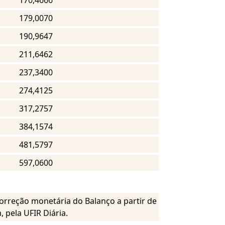
170,4666
179,0070
190,9647
211,6462
237,3400
274,4125
317,2757
384,1574
481,5797
597,0600
 correção monetária do Balanço a partir de
, pela UFIR Diária.