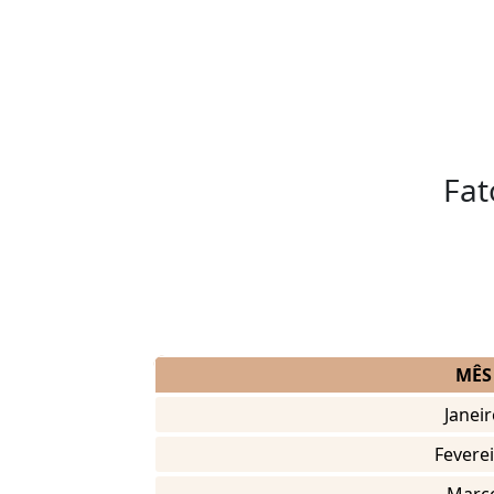
Fat
MÊS
Janeir
Fevere