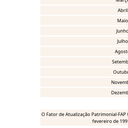
Març
Abril
Maio
Junh
Julho
Agost
Setemb
Outub
Novem
Dezem
O Fator de Atualização Patrimonial-FAP f
fevereiro de 1991