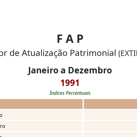
F A P
or de Atualização Patrimonial
(EXT
Janeiro a Dezembro
1991
Índices Percentuais
o
iro