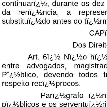
continuarï¿½, durante os dez
da renï¿½ncia, a represe
substituï¿½do antes do tï¿½r
CAPï
Dos Direi
Art. 6ï¿½ Nï¿½o hï¿½ hi
entre advogados, magistr
Pï¿½blico, devendo todos t
respeito recï¿½procos.
Parï¿½grafo ï¿½nico. A
pï¿½blicos e os serventuï¿½r