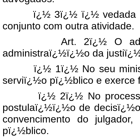
ï¿½ 3ï¿½ ï¿½ vedada a d
conjunto com outra atividade.
Art. 2ï¿½ O advogado
administraï¿½ï¿½o da justiï¿
ï¿½ 1ï¿½ No seu ministï¿½
serviï¿½o pï¿½blico e exerce 
ï¿½ 2ï¿½ No processo judi
postulaï¿½ï¿½o de decisï¿½o 
convencimento do julgador,
pï¿½blico.