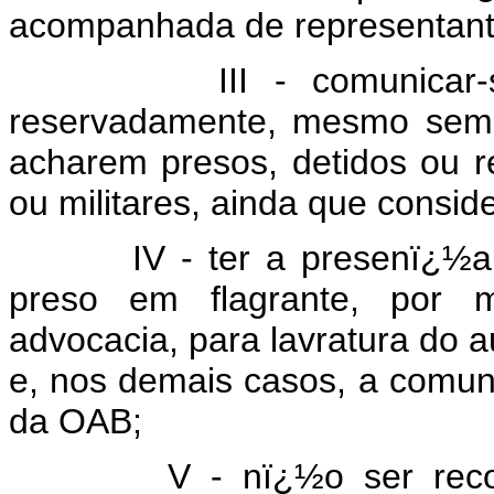
acompanhada de representan
III - comunicar-se co
reservadamente, mesmo sem 
acharem presos, detidos ou r
ou militares, ainda que consi
IV - ter a presenï¿½a de
preso em flagrante, por m
advocacia, para lavratura do a
e, nos demais casos, a comu
da OAB;
V - nï¿½o ser recolhid