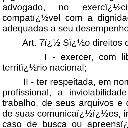
advogado, no exercï¿½ci
compatï¿½vel com a dignida
adequadas a seu desempenho
Art. 7ï¿½ Sï¿½o direitos d
I - exercer, com liberd
territï¿½rio nacional;
II - ter respeitada, em nome
profissional, a inviolabilid
trabalho, de seus arquivos e
de suas comunicaï¿½ï¿½es, inc
caso de busca ou apreensï¿