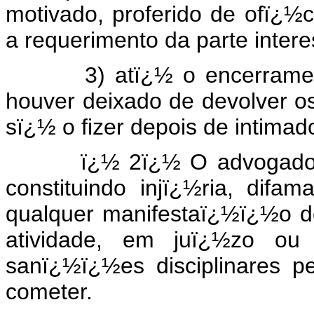
motivado, proferido de ofï¿½
a requerimento da parte inter
3) atï¿½ o encerramento
houver deixado de devolver os
sï¿½ o fizer depois de intimad
ï¿½ 2ï¿½ O advogado tem 
constituindo injï¿½ria, dif
qualquer manifestaï¿½ï¿½o d
atividade, em juï¿½zo ou
sanï¿½ï¿½es disciplinares 
cometer.