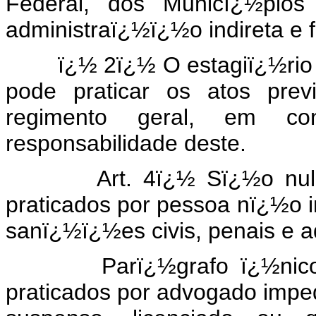
Federal, dos Municï¿½pios
administraï¿½ï¿½o indireta e 
ï¿½ 2ï¿½ O estagiï¿½rio de 
pode praticar os atos prev
regimento geral, em c
responsabilidade deste.
Art. 4ï¿½ Sï¿½o nulos o
praticados por pessoa nï¿½o 
sanï¿½ï¿½es civis, penais e ad
Parï¿½grafo ï¿½nico. S
praticados por advogado impe