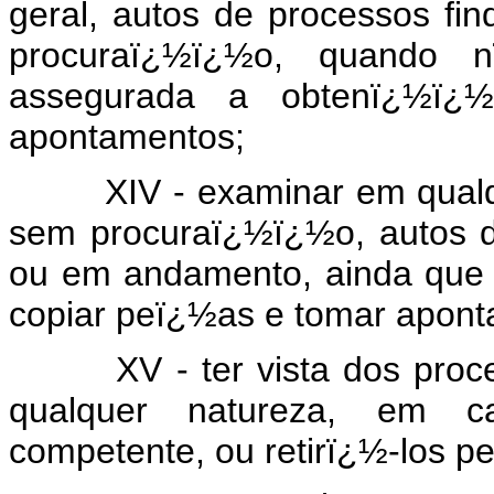
geral, autos de processos 
procuraï¿½ï¿½o, quando nï
assegurada a obtenï¿½ï¿
apontamentos;
XIV - examinar em qualquer
sem procuraï¿½ï¿½o, autos de
ou em andamento, ainda que 
copiar peï¿½as e tomar apont
XV - ter vista dos processo
qualquer natureza, em ca
competente, ou retirï¿½-los pe