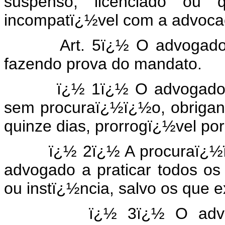
suspenso, licenciado ou 
incompatï¿½vel com a advoca
Art. 5ï¿½ O advogado pos
fazendo prova do mandato.
ï¿½ 1ï¿½ O advogado, afi
sem procuraï¿½ï¿½o, obrigan
quinze dias, prorrogï¿½vel po
ï¿½ 2ï¿½ A procuraï¿½ï¿½o 
advogado a praticar todos os 
ou instï¿½ncia, salvo os que e
ï¿½ 3ï¿½ O advogado 