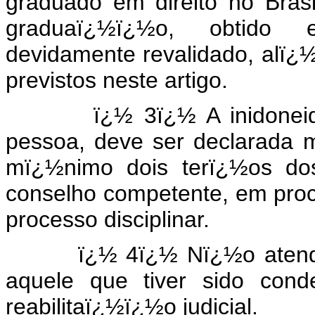
graduado em direito no Brasi
graduaï¿½ï¿½o, obtido em
devidamente revalidado, alï¿
previstos neste artigo.
ï¿½ 3ï¿½ A inidoneidade 
pessoa, deve ser declarada 
mï¿½nimo dois terï¿½os do
conselho competente, em pro
processo disciplinar.
ï¿½ 4ï¿½ Nï¿½o atende ao
aquele que tiver sido cond
reabilitaï¿½ï¿½o judicial.