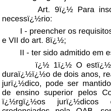
Art. 9ï¿½ Para inscriï
necessï¿½rio:
I - preencher os requisitos m
e VII do art. 8ï¿½;
II - ter sido admitido em es
ï¿½ 1ï¿½ O estï¿½gio pr
duraï¿½ï¿½o de dois anos, re
jurï¿½dico, pode ser mantido
de ensino superior pelos C
ï¿½rgï¿½os jurï¿½dicos 
credenciados pela OAB, sen