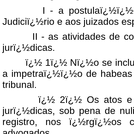
I - a postulaï¿½ï¿½o a
Judiciï¿½rio e aos juizados es
II - as atividades de cons
jurï¿½dicas.
ï¿½ 1ï¿½ Nï¿½o se inclui na
a impetraï¿½ï¿½o de habeas 
tribunal.
ï¿½ 2ï¿½ Os atos e c
jurï¿½dicas, sob pena de nu
registro, nos ï¿½rgï¿½os 
advogados.