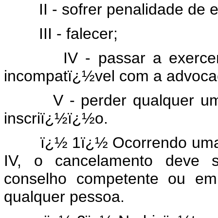
II - sofrer penalidade de e
III - falecer;
IV - passar a exercer, em 
incompatï¿½vel com a advoca
V - perder qualquer um do
inscriï¿½ï¿½o.
ï¿½ 1ï¿½ Ocorrendo uma das 
IV, o cancelamento deve s
conselho competente ou em
qualquer pessoa.