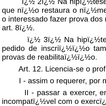
ï¿½ 2ï¿½ Na hipï¿½tese de
que nï¿½o restaura o nï¿½mer
o interessado fazer prova dos r
art. 8ï¿½.
ï¿½ 3ï¿½ Na hipï¿½tese do
pedido de inscriï¿½ï¿½o t
provas de reabilitaï¿½ï¿½o.
Art. 12. Licencia-se o profi
I - assim o requerer, por mot
II - passar a exercer, em 
incompatï¿½vel com o exercï¿