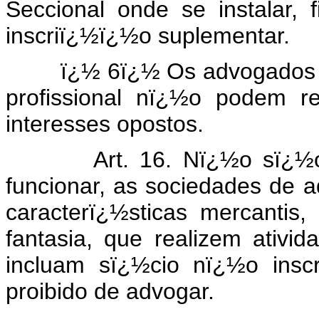
Seccional onde se instalar,
inscriï¿½ï¿½o suplementar.
ï¿½ 6ï¿½ Os advogados sï
profissional nï¿½o podem r
interesses opostos.
Art. 16. Nï¿½o sï¿½o ad
funcionar, as sociedades de
caracterï¿½sticas mercanti
fantasia, que realizem ativi
incluam sï¿½cio nï¿½o insc
proibido de advogar.