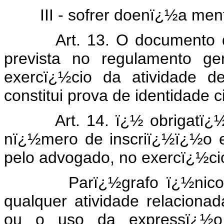
III - sofrer doenï¿½a menta
Art. 13. O documento de id
prevista no regulamento ge
exercï¿½cio da atividade d
constitui prova de identidade ci
Art. 14. ï¿½ obrigatï¿½ri
nï¿½mero de inscriï¿½ï¿½o 
pelo advogado, no exercï¿½cio
Parï¿½grafo ï¿½nico. ï¿
qualquer atividade relacion
ou o uso da expressï¿½o 