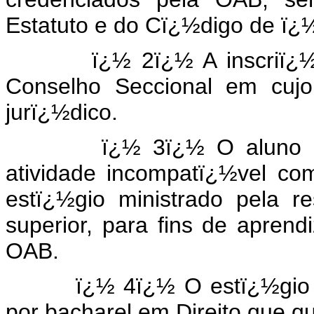
Estatuto e do Cï¿½digo de ï¿½t
ï¿½ 2ï¿½ A inscriï¿½ï¿½o
Conselho Seccional em cujo 
jurï¿½dico.
ï¿½ 3ï¿½ O aluno de cu
atividade incompatï¿½vel co
estï¿½gio ministrado pela re
superior, para fins de apren
OAB.
ï¿½ 4ï¿½ O estï¿½gio prof
por bacharel em Direito que q