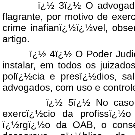
ï¿½ 3ï¿½ O advogado so
flagrante, por motivo de exe
crime inafianï¿½ï¿½vel, obse
artigo.
ï¿½ 4ï¿½ O Poder Judiciï¿
instalar, em todos os juizados
polï¿½cia e presï¿½dios, sa
advogados, com uso e contro
ï¿½ 5ï¿½ No caso de o
exercï¿½cio da profissï¿½
ï¿½rgï¿½o da OAB, o conse