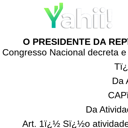
O PRESIDENTE DA REPï
Congresso Nacional decreta e 
Tï
Da 
CAP
Da Ativid
Art. 1ï¿½ Sï¿½o atividades 