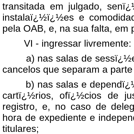
transitada em julgado, sen
instalaï¿½ï¿½es e comodida
pela OAB, e, na sua falta, em 
VI - ingressar livremente:
a) nas salas de sessï¿½es 
cancelos que separam a parte
b) nas salas e dependï¿½nc
cartï¿½rios, ofï¿½cios de ju
registro, e, no caso de del
hora de expediente e indepe
titulares;