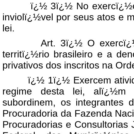
ï¿½ 3ï¿½ No exercï¿½cio 
inviolï¿½vel por seus atos e 
lei.
Art. 3ï¿½ O exercï¿½cio
territï¿½rio brasileiro e a
privativos dos inscritos na O
ï¿½ 1ï¿½ Exercem atividade
regime desta lei, alï¿½m
subordinem, os integrantes 
Procuradoria da Fazenda Naci
Procuradorias e Consultorias 