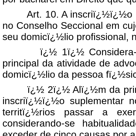
Art. 10. A inscriï¿½ï¿½o pr
no Conselho Seccional em cujo
seu domicï¿½lio profissional, 
ï¿½ 1ï¿½ Considera-se do
principal da atividade de adv
domicï¿½lio da pessoa fï¿½si
ï¿½ 2ï¿½ Alï¿½m da princi
inscriï¿½ï¿½o suplementar 
territï¿½rios passar a exe
considerando-se habitualida
exceder de cinco causas por a