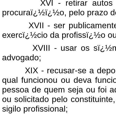
XVI - retirar autos de
procuraï¿½ï¿½o, pelo prazo d
XVII - ser publicamente d
exercï¿½cio da profissï¿½o o
XVIII - usar os sï¿½mbolo
advogado;
XIX - recusar-se a depor 
qual funcionou ou deva funci
pessoa de quem seja ou foi 
ou solicitado pelo constituint
sigilo profissional;