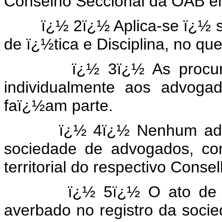
Conselho Seccional da OAB em c
ï¿½ 2ï¿½ Aplica-se ï¿½ so
de ï¿½tica e Disciplina, no qu
ï¿½ 3ï¿½ As procuraï¿
individualmente aos advoga
faï¿½am parte.
ï¿½ 4ï¿½ Nenhum advoga
sociedade de advogados, co
territorial do respectivo Conse
ï¿½ 5ï¿½ O ato de consti
averbado no registro da soci