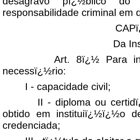
desagravo pï¿½blico do
responsabilidade criminal em qu
CAPï
Da In
Art. 8ï¿½ Para inscr
necessï¿½rio:
I - capacidade civil;
II - diploma ou certidï¿½
obtido em instituiï¿½ï¿½o d
credenciada;