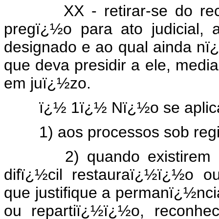
XX - retirar-se do recin
pregï¿½o para ato judicial, 
designado e ao qual ainda nï
que deva presidir a ele, med
em juï¿½zo.
ï¿½ 1ï¿½ Nï¿½o se aplica o 
1) aos processos sob regim
2) quando existirem nos 
difï¿½cil restauraï¿½ï¿½o ou
que justifique a permanï¿½ncia
ou repartiï¿½ï¿½o, reconhe