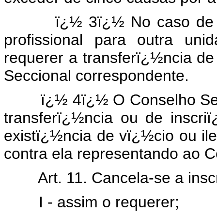
ï¿½ 3ï¿½ No caso de mud
profissional para outra un
requerer a transferï¿½ncia d
Seccional correspondente.
ï¿½ 4ï¿½ O Conselho Secci
transferï¿½ncia ou de inscri
existï¿½ncia de vï¿½cio ou ile
contra ela representando ao C
Art. 11. Cancela-se a inscri
I - assim o requerer;