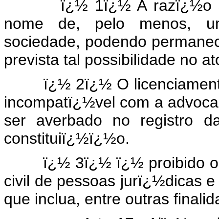
ï¿½ 1ï¿½ A razï¿½o social
nome de, pelo menos, um
sociedade, podendo permanece
prevista tal possibilidade no at
ï¿½ 2ï¿½ O licenciamento d
incompatï¿½vel com a advoca
ser averbado no registro d
constituiï¿½ï¿½o.
ï¿½ 3ï¿½ ï¿½ proibido o reg
civil de pessoas jurï¿½dicas e
que inclua, entre outras finali