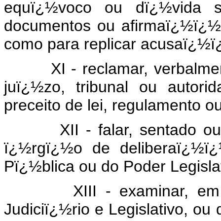
equï¿½voco ou dï¿½vida s
documentos ou afirmaï¿½ï¿½
como para replicar acusaï¿½ï¿
XI - reclamar, verbalmente
juï¿½zo, tribunal ou autori
preceito de lei, regulamento o
XII - falar, sentado ou e
ï¿½rgï¿½o de deliberaï¿½ï¿
Pï¿½blica ou do Poder Legislat
XIII - examinar, em qu
Judiciï¿½rio e Legislativo, o