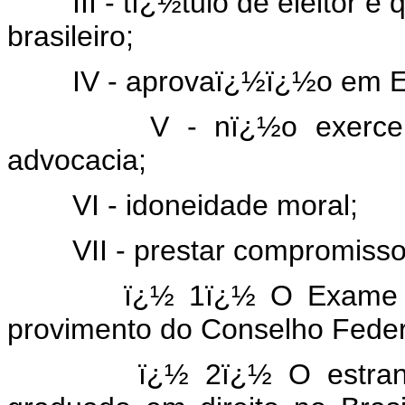
III - tï¿½tulo de eleitor e q
brasileiro;
IV - aprovaï¿½ï¿½o em E
V - nï¿½o exercer ati
advocacia;
VI - idoneidade moral;
VII - prestar compromisso 
ï¿½ 1ï¿½ O Exame da 
provimento do Conselho Fede
ï¿½ 2ï¿½ O estrangeiro